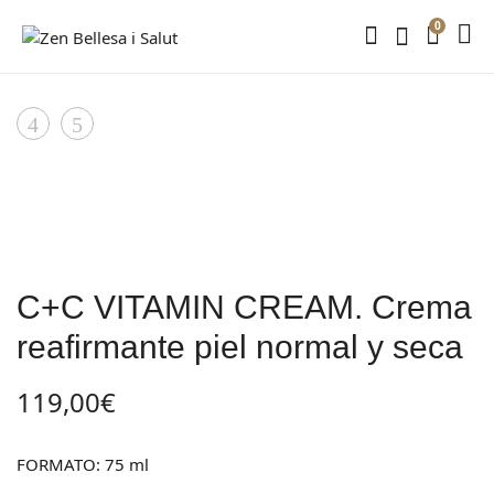
0
Product
OXYGEN
C+C
CREAM.
VITAMIN
navigation
Crema
OIL-
hidratante
FREE
y
GEL.
purificante
Gel
C+C VITAMIN CREAM. Crema
hidratante
reafirmante piel normal y seca
reafirmante.
Todo
119,00
€
tipo
de
FORMATO: 75 ml
piel