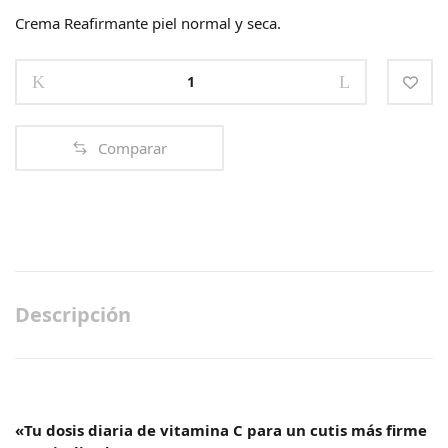
Crema Reafirmante piel normal y seca.
C+C
VITAMIN
CREAM.
Crema
Comparar
reafirmante
piel
normal
y
seca
quantity
Descripción
«Tu dosis diaria de vitamina C para un cutis más firme