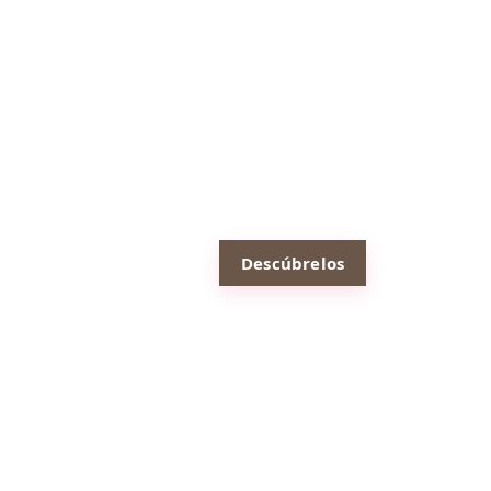
nuestr
os
mejor
es
tratam
ientos
corpor
ales
Descúbrelos