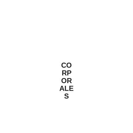
CO
RP
OR
ALE
S
Una
exclusi
va
selecci
ón de