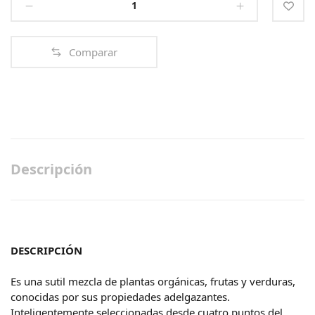
BIO
MINCEUR
EXPRESS
Comparar
quantity
Descripción
DESCRIPCIÓN
Es una sutil mezcla de plantas orgánicas, frutas y verduras,
conocidas por sus propiedades adelgazantes.
Inteligentemente seleccionadas desde cuatro puntos del