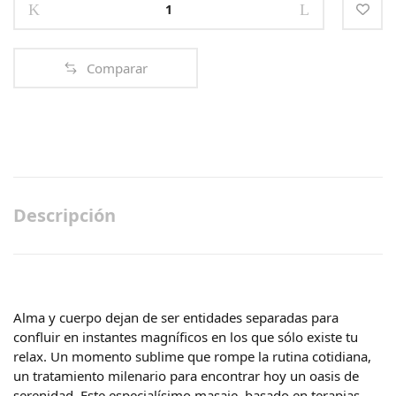
STONE
MASSAGE
90min
Comparar
quantity
Descripción
Alma y cuerpo dejan de ser entidades separadas para
confluir en instantes magníficos en los que sólo existe tu
relax. Un momento sublime que rompe la rutina cotidiana,
un tratamiento milenario para encontrar hoy un oasis de
serenidad. Este especialísimo masaje, basado en terapias