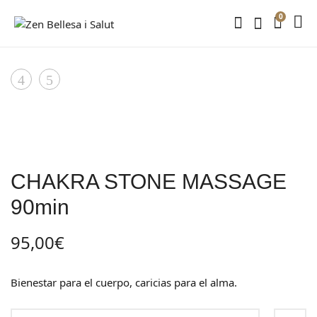
0
Product
RELAX
RELAX
BODY
BODY
navigation
30min
60min
CHAKRA STONE MASSAGE
90min
95,00
€
Bienestar para el cuerpo, caricias para el alma.
CHAKRA