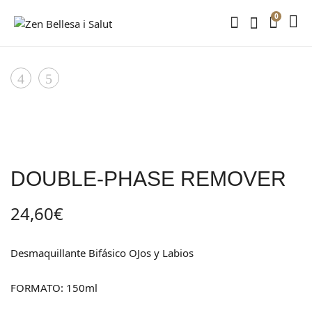
0
Product
PEELING
DIAMOND
BOOSTER
EXTREME
navigation
MASK
EYES.
Crema
lifting
DOUBLE-PHASE REMOVER
energético
para
24,60
€
ojos
Desmaquillante Bifásico OJos y Labios
FORMATO: 150ml