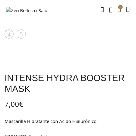
0
Product
PRO-
PEELING
AGE
BOOSTER
navigation
BOOSTER
MASK
MASK
INTENSE HYDRA BOOSTER
MASK
7,00
€
Mascarilla Hidratante con Ácido Hialurónico