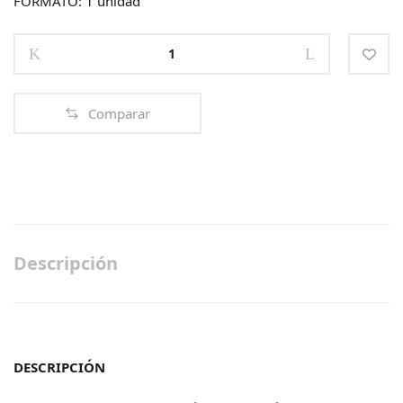
FORMATO: 1 unidad
INTENSE
HYDRA
BOOSTER
MASK
Comparar
quantity
Descripción
DESCRIPCIÓN