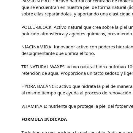
PASSION FRUIT:
Activo natural concentrado de molécu
que se encuentran en nuestra piel de forma natural (ác
sobre ellas reparándolas, y aportando una elasticidad 
POLLU-BLOCK:
Activo natural que crea sobre la piel u
polución atmosférica y agentes químicos, previniendo 
NIACINAMIDA:
Innovador activo con poderes hidratant
despigmentante que unifica el tono.
TRI-NATURAL WAXES:
activo natural hidro-nutritivo 1
retención de agua. Proporciona un tacto sedoso y lige
HYDRA BALANCE
: activo que hidrata la piel de mane
al mismo tiempo que ayuda al proceso de renovación na
VITAMINA E:
nutriente que protege la piel del fotoenvej
FORMULA INDICADA
Todo tipo de piel, incluida la piel sensible. Indicado 