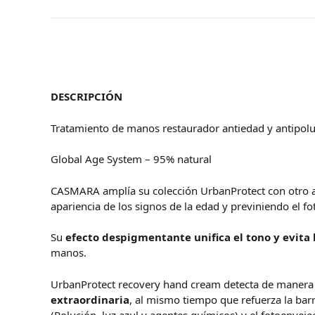
DESCRIPCIÓN
Tratamiento de manos restaurador antiedad y antipol
Global Age System – 95% natural
CASMARA amplía su colección UrbanProtect con otro a
apariencia de los signos de la edad y previniendo el f
Su
efecto despigmentante unifica el tono y evita 
manos.
UrbanProtect recovery hand cream detecta de manera i
extraordinaria
, al mismo tiempo que refuerza la barr
(Polución, luz azul y agentes químicos) y el fotoenveje