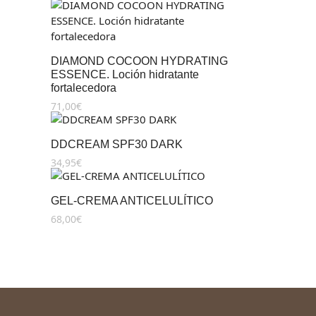
DIAMOND COCOON HYDRATING
ESSENCE. Loción hidratante
fortalecedora
71,00
€
DDCREAM SPF30 DARK
34,95
€
GEL-CREMA ANTICELULÍTICO
68,00
€