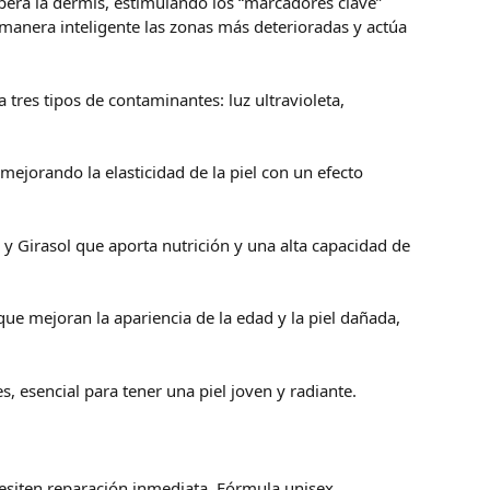
era la dermis, estimulando los “marcadores clave”
 manera inteligente las zonas más deterioradas y actúa
 tres tipos de contaminantes: luz ultravioleta,
ejorando la elasticidad de la piel con un efecto
y Girasol que aporta nutrición y una alta capacidad de
ue mejoran la apariencia de la edad y la piel dañada,
es, esencial para tener una piel joven y radiante.
ecesiten reparación inmediata. Fórmula unisex.