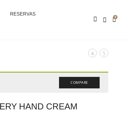
RESERVAS
0
Product
EYE
MARINE
CONTOUR
PLASMA
navigation
ANTI-
FRESH
WRINKLE
SERUM
COMPARE
ERY HAND CREAM