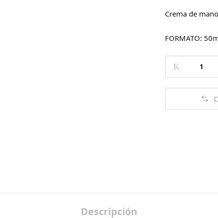
Crema de manos
FORMATO: 50m
RECOVER
HAND
CREAM
quantity
C
Descripción