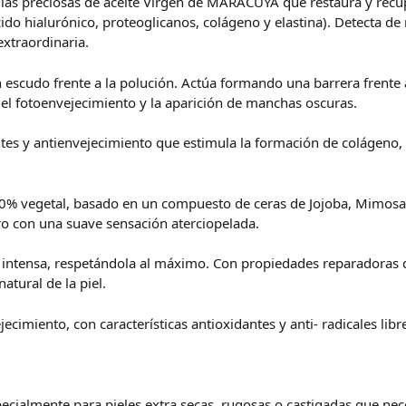
las preciosas de aceite Virgen de MARACUYÁ que restaura y recup
ido hialurónico, proteoglicanos, colágeno y elastina). Detecta de
extraordinaria.
n escudo frente a la polución. Actúa formando una barrera frente a
el fotoenvejecimiento y la aparición de manchas oscuras.
es y antienvejecimiento que estimula la formación de colágeno, m
00% vegetal, basado en un compuesto de ceras de Jojoba, Mimosa 
ro con una suave sensación aterciopelada.
ra intensa, respetándola al máximo. Con propiedades reparadoras q
tural de la piel.
ecimiento, con características antioxidantes y anti- radicales libr
especialmente para pieles extra secas, rugosas o castigadas que n