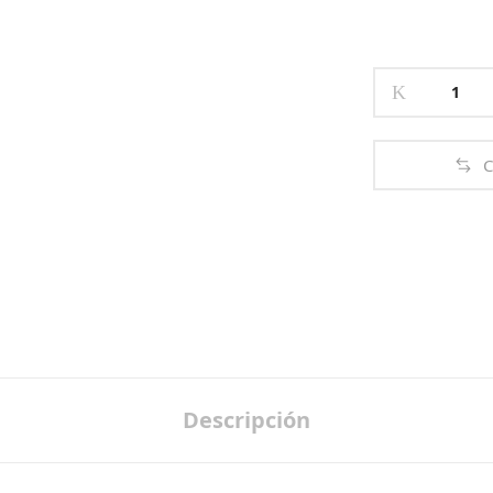
CARBOXI
PEEL
quantity
C
Descripción