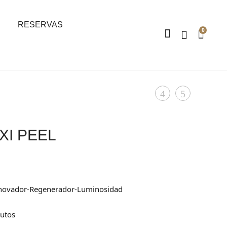
RESERVAS
0
Product
REPAIR
THE
BEAUTY
CURE
navigation
Natura
XI PEEL
Bissé
enovador-Regenerador-Luminosidad
utos