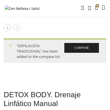
0
Product
FISIOTERAPIA
MANICURA
Y
SEMIPERMANENTE
navigation
OSTEOPATIA
“DEPILACIÓN
COMPARE
TRADICIONAL” has been
added to the compare list
DETOX BODY. Drenaje
Linfático Manual