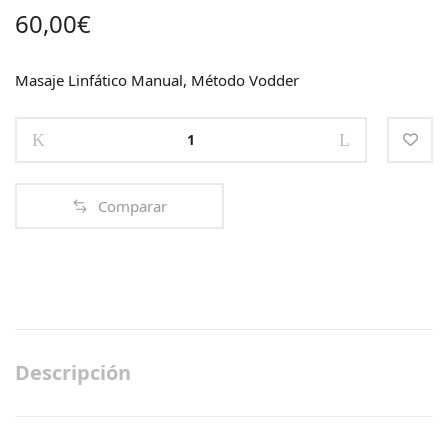
60,00
€
Masaje Linfático Manual, Método Vodder
DETOX
BODY.
Drenaje
Linfático
Comparar
Manual
quantity
Descripción