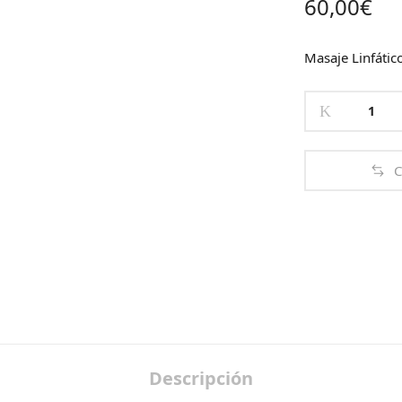
60,00
€
Masaje Linfáti
DETOX
BODY.
Drenaje
Linfático
C
Manual
quantity
Descripción