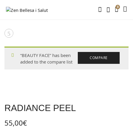
0
Product
DEEP
BEAUTY
navigation
VFORM
“BEAUTY FACE” has been
COMPARE
added to the compare list
RADIANCE PEEL
55,00
€